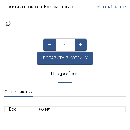
Политика возврата:
Возврат товара будет осуществляться путем согласования вывоза товара из дома покупателя за счет компании (при условии, что товар был доставлен покупателю курьерской доставкой); В случае отправки заказным письмом, оно будет возвращено за счет клиента заказным письмом (c). Вместе с кредитом клиенту будет предоставлена копия уведомления об отмене платежа, как указано выше (и с клиента не будет взиматься плата за отмену).
Узнать больше
ДОБАВИТЬ В КОРЗИНУ
Подробнее
Спецификация
Вес
50 мл