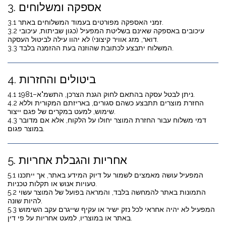
3. אספקה ומשלוחים
3.1 זמני האספקה מפורטים בעמוד המשלוחים באתר.
3.2 עיכובים באספקה שאינם בשליטת המפעיל (כגון שביתות, עיכובי
דואר, מזג אוויר קיצוני) לא יהוו עילה לביטול העסקה.
3.3 המשלוח יתבצע לכתובת שהוזנה בעת ההזמנה בלבד.
4. ביטולים והחזרות
4.1 ניתן לבטל עסקה בהתאם לחוק הגנת הצרכן, התשמ"א–1981.
4.2 החזרת מוצרים תתבצע כשהם סגורים, באריזתם המקורית וללא
שימוש, למעט במקרים של פגם ייצור.
4.3 דמי משלוח עבור החזרת המוצר יחולו על הלקוח, אלא אם מדובר
במוצר פגום.
5. אחריות והגבלת אחריות
5.1 המפעיל עושה מאמצים לשמור על דיוק המידע באתר, אך ייתכנו
טעויות אנוש או תקלות טכניות.
5.2 התמונות באתר להמחשה בלבד, והמראה בפועל של המוצר עשוי
להיות שונה.
5.3 המפעיל לא יהיה אחראי לכל נזק ישיר או עקיף שייגרם עקב השימוש
באתר או במוצריו, למעט אחריות על פי דין.