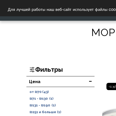
Для лучшей работы наш веб-сайт использует файлы coo
ГЛАВНАЯ СТРА
МОР
Фильтры
Цена
-11.39
от
₪
70
(43)
₪
71
-
₪
130
(1)
₪
131
-
₪
190
(1)
₪
251
и больше
(1)