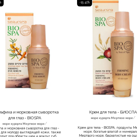
%
-15.41%
ьфиха и морковная сыворотка
Крем для тела - БИОСП
/
для глаз - BIOSPA
море курорта Мертвое море
/
море курорта Мертвое море
Крем для тела - BIOSPA, продукты М
iha и морковная сыворотка для глаз -
моря, богатые влагой и минера
 для молодо выглядящей кожи, также
Мертвого моря, бархатистые на ощ
одит для области шеи и вокруг губ.