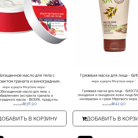
огащенное масло для тела с
Грязевая маска для лица - Б
/
рактом граната и виноградным
море курорта Мертвое море
/
маслом - BIOSPA
море курорта Мертвое море
Грязевая маска для лица - БИОСПА
Обогащенное масло для тела, с
очищения и очищения кожи лица бл
обавлением экстракта граната и
минералам и грязи Мертвого моря,
градного масла - BIOSPA, продукты
обработки грязевой маской кожа
₪
38.90
₪
42.90
вого моря, интенсивное масло для
₪
43.90
₪
52.90
выглядит чудесно: яркой, сияющей, 
, обогащенное виноградным маслом,
и полной жизни.
ля ухода за кожей и длительного
ения. Бархатистое прикосновение и
ДОБАВИТЬ В КОРЗИНУ
ДОБАВИТЬ В КОРЗ
приятный аромат.