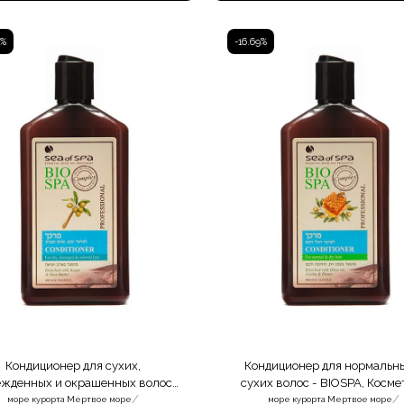
9%
-16.69%
Кондиционер для сухих,
Кондиционер для нормальн
жденных и окрашенных волос -
сухих волос - BIOSPA, Косме
/
/
BIOSPA
Мертвого моря
море курорта Мертвое море
море курорта Мертвое море