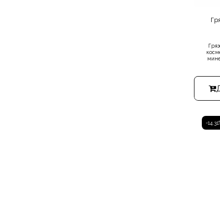
Гр
Гряз
косм
мине
натура
-14.31