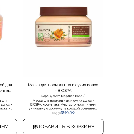
ей для
Маска для нормальных и сухих волос
шенных
- BIOSPA
/
море курорта Мертвое море
й для
Маска для нормальных и сухих волос -
волос -
BIOSPA, косметика Мертвого моря, имеет
маска на
уникальную формулу, в которой сочетается
₪
49.90
сухих,
высококачественная маска, обогащенная
₪
69.90
лос.
оливковым маслом, маслом жожоба и
поможет
медом, которая способствует
восстановлению, укреплению и
ИНУ
ДОБАВИТЬ В КОРЗИНУ
поддержанию состояния волос.Нанесите,
хорошо помассируйте маску. на влажные и