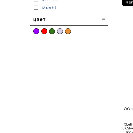
-13.53
12 мл
(1)
цвет
Обел
Obelf
BIOSPA
подх