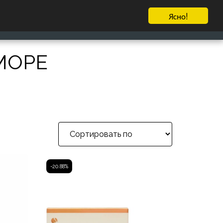
Ясно!
דרגו אותנו
ILS
₪
ЕЩЁ
МОРЕ
-20.88%