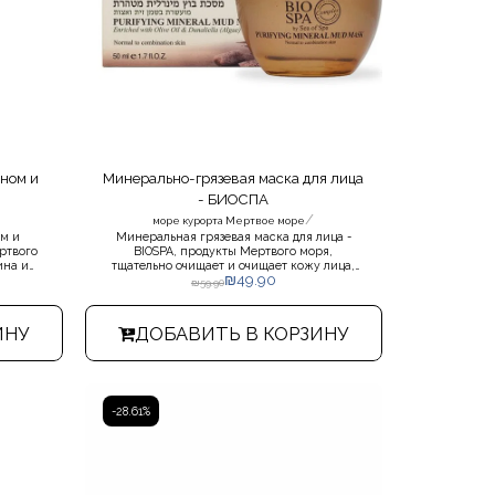
ином и
Минерально-грязевая маска для лица
- БИОСПА
/
море курорта Мертвое море
ом и
Минеральная грязевая маска для лица -
ртвого
BIOSPA, продукты Мертвого моря,
ина и
тщательно очищает и очищает кожу лица,
₪
49.90
ных и
насыщает ее эфирными кислотами и
₪
59.90
амии
оливковым маслом для поддержания ее
ой. для
здоровья.Применяется два раза в неделю,
.
придает коже свежесть, гладкий и
ИНУ
ДОБАВИТЬ В КОРЗИНУ
приятный на ощупь внешний вид.
-28.61%