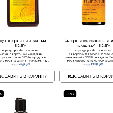
унь с кератином макадамии -
Сыворотка для волос с керат
BIOSPA
макадамией - BIOSPA
/
/
море курорта Мертвое море
море курорта Мертвое море
мпунь с кератином макадамии -
Сыворотка для волос с кератин
пунь на основе BIOSPA, продуктов
макадамией - BIOSPA, продукты Ме
ого моря, кератина и макадамии для
моря, сыворотка на основе керат
₪
59.90
₪
69.90
 поврежденных и окрашенных волос с
макадамии для сухих поврежден
₪
69.90
₪
79.90
икальной формулой, сочетающей
окрашенных волос, масло макад
ралы Мертвого моря, кератиновое
питает волосы и обогащает их влаг
сло и масло макадамии. Идеально
повседневного использования
ДОБАВИТЬ В КОРЗИНУ
ДОБАВИТЬ В КОРЗ
ит для сухих, тусклых, поврежденных
волос.
9%
-12.52%