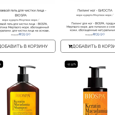
язевой гель для чистки лица -
Пилинг ног - БИОСПА
/
BIOSPA
море курорта Мертвое море
/
море курорта Мертвое море
Пилинг для ног - BIOSPA, проду
евой гель для чистки лица - BIOSPA,
Мертвого моря, для питания и смя
етика Мертвого моря, обогащенный
кожи, обогащенные натуральны
ралами, для чистки лица на основе
активными минералами Мертвого
₪
39.90
₪
39.90
льной грязи. Подходит для всех типов
₪
49.90
₪
49.90
Крем помогает предотвратить сухо
кожи.
трещины на коже, придает коже 
здоровый и напитанный вид.
ДОБАВИТЬ В КОРЗИНУ
ДОБАВИТЬ В КОРЗ
%
-12.52%