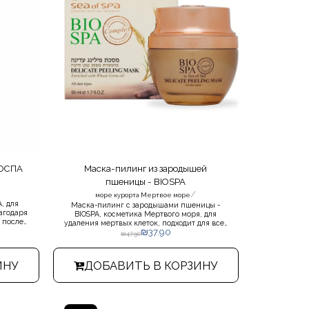
ИОСПА
Маска-пилинг из зародышей
пшеницы - BIOSPA
/
море курорта Мертвое море
, для
Маска-пилинг с зародышами пшеницы -
агодаря
BIOSPA, косметика Мертвого моря, для
 после
удаления мертвых клеток, подходит для всех
 лица
₪
37.90
типов кожи.
₪
47.90
гладкой
ИНУ
ДОБАВИТЬ В КОРЗИНУ