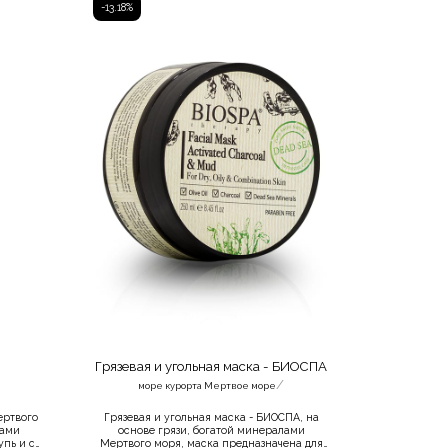
-13.18%
А
Грязевая и угольная маска - БИОСПА
/
море курорта Мертвое море
ертвого
Грязевая и угольная маска - БИОСПА, на
лами
основе грязи, богатой минералами
упь и с
Мертвого моря, маска предназначена для