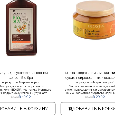
пунь для укрепления корней
Маска с кератином и макадами
волос - Bio Spa
сухих, поврежденных и окра
/
/
волос - BIOSPA
море курорта Мертвое море
море курорта Мертвое море
ампунь для волос с морковью и
Маска с кератином и макадамие
ником - BIO SPA, косметика Мертвого
сухих, поврежденных и окрашенных 
я, бодрит кожу головы и улучшает
BIOSPA, Косметика Мертвого моря, 
₪
49.90
₪
69.90
своение необходимых для волос
основе кератина и макадамии для 
₪
59.90
₪
79.90
нералов, комплекса витаминов -
поврежденных и окрашенных во
одимых для волосяного волокна, его
Благодаря богатому составу маска 
ия, восстановления повреждений и
вам ухаживать за волосами.
ДОБАВИТЬ В КОРЗИНУ
ДОБАВИТЬ В КОРЗ
здорового и блестящего вида.