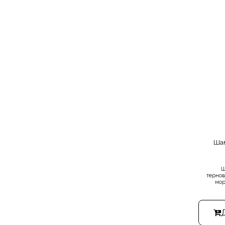
Шам
Ш
тернов
мор
у
ми
необх
питан