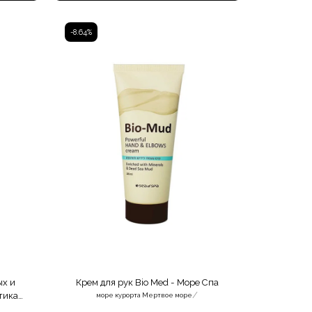
чистые волосы, с помощью пальцев,
Подождите 5 минут и хорошо смойте водой.
-8.64%
ых и
Крем для рук Bio Med - Море Спа
/
тика
море курорта Мертвое море