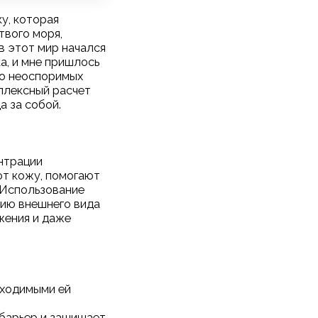
ку, которая
твого моря,
в этот мир начался
а, и мне пришлось
 о неоспоримых
плексный расчет
а за собой.
нтрации
ют кожу, помогают
 Использование
нию внешнего вида
жения и даже
бходимыми ей
 барьер и защищает