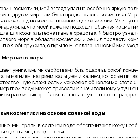
газин косметики, мой взгляд упал на особенно яркую пол
ом в другой мир. Там была представлена ​​косметика Мер
ко красоту, но и естественное здоровье кожи. Мой путь 
обнаружила, что моей коже не подходит обычная косметик
щие для кожи альтернативные средства. Я быстро узнал
твого моря в области косметики и решил провести ком
, что я обнаружила, открыло мне глаза на новый мир уход
 Мертвого моря
дает уникальными свойствами благодаря высокой конце
гаты магнием, натрием, кальцием и калием, которые пита
стественную влажность и ускоряют обновление клеток.
 мертвой воды может привести к значительному улучше
нием различных проблем, таких как сухость кожи, раздра
овья косметики на основе соленой воды
ание. Минералы в соленой воде обеспечивают кожу нео
 веществами для здоровья.
ожи — использование этих продуктов укрепляет кожный