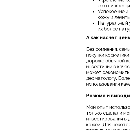
ее от инфекц
Успокоение и
кожу и лечить
Натуральный у
их более нат
А как насчет цен
Без сомнения, сам
покупки косметики
дороже обычной ко
инвестиции в качес
может сэкономить в
дерматологу. Боле
использования кач
Резюме и вывод
Мой опыт использо
только сделали мо
инвестирования в 
кожей. Для некото