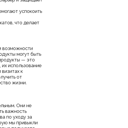
помогают успокоить
катов, что делает
ии возможности
одукты могут быть
 продукты — это
, их использование
 визитах к
лучить от
ество жизни.
льным. Они не
ять важность
ва по уходу за
орую мы привыкли