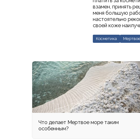
платить за космети
взамен, принять р
меня большую работ
настоятельно реком
своей коже наилуч
Косметика
Мертвое
Что делает Мертвое море таким
особенным?