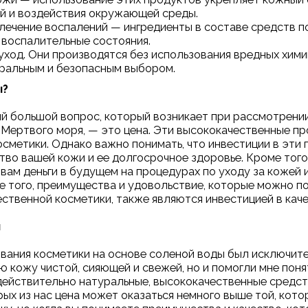
ий и воздействия окружающей среды.
 лечение воспалений — ингредиенты в составе средств 
 воспалительные состояния.
ход. Они производятся без использования вредных хими
уральным и безопасным выбором.
ы?
ый большой вопрос, который возникает при рассмотрен
 Мертвого моря, — это цена. Эти высококачественные пр
сметики. Однако важно понимать, что инвестиции в эти
тво вашей кожи и ее долгосрочное здоровье. Кроме того
ам деньги в будущем на процедурах по уходу за кожей и
е того, преимущества и удовольствие, которые можно по
ественной косметики, также являются инвестицией в кач
ы
вания косметики на основе соленой воды был исключите
ю кожу чистой, сияющей и свежей, но и помогли мне пон
действительно натуральные, высококачественные средст
рых из нас цена может оказаться немного выше той, кот