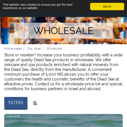
This website uses cookies to ensure you get the best
Got it!
experience on our website
WHOLESALE
Home page
Our store
Wholesale
Store or reseller? Increase your business profitability with a wide
range of quality Dead Sea products in wholesale. We offer
skincare and spa products enriched with natural minerals from
the Dead Sea, directly from the manufacturer. A convenient
minimum purchase of 5,000 NIS allows you to offer your
customers the health and cosmetic benefits of the Dead Sea at
attractive prices. Contact us for a wholesale price list and special
conditions for business partners in Israel and abroad.
FILTERS
SHOP NOW