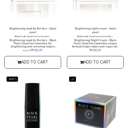
Brightening mask for the face - black
Brightening night cream - black
pearl
pearl
/
/
Black Pearl, Dead Sea Cosmetics
Black Pearl, Dead Sea Cosmetics
Brightening mask for the face - Black
Brightening Night Cream - Black
Pearl, Dead Sea Cosmetics, for
Pearl, Dead Sea Cosmetics, unique
brightening and renewing mature
formula helps restore and repair skin
₪
199.90
₪
199.90
skin, a unique formula that performs a
blemishes. Encourages and improves
₪
259.90
deep cleansing that leaves a feeling
the ability of cell regeneration and
of freshness on the skin of the face.
metabolism. Balances, restores and
Helps remove blackheads and open
smooths the skin, increases cell
ADD TO CART
ADD TO CART
pores.
regeneration and prevents the
formation of blackheads.
-16.67%
-5%