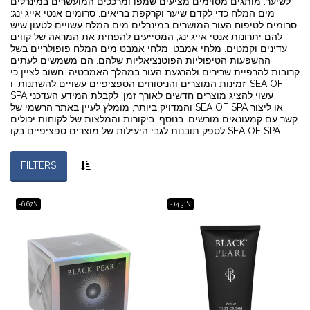
לשיער: מותגים מסוימים מציעים שמפו ומרככים המועשרים במינרלים
מים המלח כדי לקדם שיער וקרקפת בריאים. סרומים אנטי אייג'ינג:
סרומים לטיפוח העור המושרים במינרלים מים המלח עשויים לטעון שיש
להם יתרונות אנטי אייג'ינג, המסייעים להפחית את המראה של קווים
עדינים וקמטים. מלחי אמבט: מלחי אמבט מים המלח פופולריים בשל
ההשפעות הטיפוליות הפוטנציאליות שלהם. הם משמשים לעתים
קרובות להרפיית שרירים ולהרגעת העור במהלך האמבטיה. חשוב לציין כי
זמינות המוצרים והניסוחים הספציפיים עשויים להשתנות, ו-SEA OF
SPA עשוי להציג מוצרים חדשים לאורך זמן. לקבלת המידע העדכני
והמדויק ביותר, מומלץ לעיין באתר הרשמי של SEA OF SPA או ליצור
קשר עם קמעונאים מורשים. בנוסף, ביקורות והמלצות של לקוחות יכולים
לספק תובנות לגבי היעילות של מוצרים ספציפיים בקו SEA OF SPA.
FILTERS
-6.67%
-14.31%