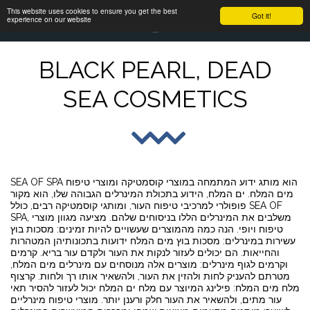
This website uses cookies to ensure you get the best
Got it!
experience on our website
BLACK PEARL, DEAD
SEA COSMETICS
SEA OF SPA הוא מותג ידוע המתמחה במוצרי קוסמטיקה ומוצרי טיפוח
מים המלח. ים המלח, הידוע בתכולת המינרלים הגבוהה שלו, הוא מקור
פופולרי למרכיבי טיפוח העור, ומותגי קוסמטיקה רבים, כולל SEA OF
SPA, משלבים את המינרלים הללו בניסוחים שלהם. מציעה מגוון מוצרי
טיפוח ויופי. הנה כמה מהמוצרים שעשויים להיות זמינים: מסכות בוץ
עשירות במינרלים: מסכות בוץ מים המלח ידועות בתכונותיהן המטהרות
והחייאות. הם יכולים לעזור לנקות את העור ולקדם עור בריא. קרמים
וקרמים לגוף מינרלים: מוצרים אלה מנוסחים עם מינרלים מים המלח,
מטרתם להעניק לחות ולהזין את העור, ולהשאיר אותו רך ולחות. קרצוף
מלח מים המלח: פילינג המיוצר עם מלח ים המלח יכול לעזור להסיר תאי
עור מתים, ולהשאיר את העור חלק ורענן יותר. מוצרי טיפוח מינרליים