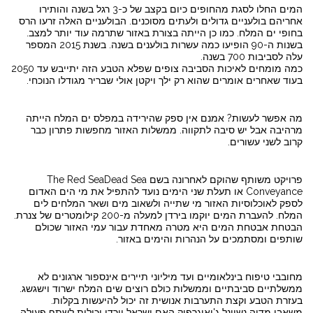
המים החלו לסגת מהחופים כיום בקצב של כ-3 רגל בשנה והותירו
אחריהם בולעניים גדולים ולעתים מסוכנים. הבולעניים האלה זרעו הרס
בחופי ים המלח. כמו כן הייתה בצורת באזור שתרמה עוד יותר למצב.
בשנות ה-90 הופיעו כמה עשרות בולענים בשנה. בשנת 2015 המספר
עלה לסביבות 700 בשנה.
כמה מומחים לאיכות הסביבה צופים שפלא הטבע הזה יתייבש עד 2050
בעוד שאחרים אומרים שהוא רק ילך ויקטן אולי שבריר מגודלו הנוכחי.
מה אפשר לעשות? אמנם אין ספק שהירידה במפלס ים המלח הייתה
מרהיבה אבל יש סיבה לתקווה. ממשלות האזור מחפשות פתרון כבר
קרוב לשני עשורים.
פרויקט משותף שהוקם לאחרונה בשם The Red SeaDead Sea
Conveyance או תעלת שני הימים נועד להתפיל את מי הים האדום
לספק לאוכלוסיות האזור מי שתייה ולשאוב מים ושאר המלחים לים
המלח. להעברת המים יוקמו בירדן למעלה מ-200 קילומטרים של צנרת.
הבטחת אבטחת המים היא מטרה מאחדת עבור עמי האזור שכולם
שותפים ומסתמכים על הנהרות והימים באזור.
מחובבי טיפוח בינלאומיים ועד מיליוני תיירים אינספור ארגונים לא
ממשלתיים סביבתיים וממשלות כולם רוצים שים המלח ישרוד וישגשג.
בעזרת הטבע וקצת התערבות אנושית זה יכול להיעשות בקלות.
משאבי מדיה נשיונל ג'יאוגרפיק האם ישראל וירדן יכולות לשתף פעולה