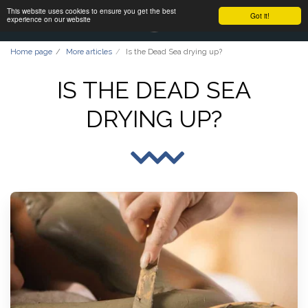
This website uses cookies to ensure you get the best
Got it!
experience on our website
Home page
More articles
Is the Dead Sea drying up?
IS THE DEAD SEA
DRYING UP?