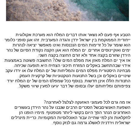
הטבע אף פעם לא נשאר אותו דברים המלח הוא מערכת אקולוגית
ייחודית הממוקמת בין ישראל ירדן והגדה המערבית. זהו אגן סופני כלומר
הוא שומר על כל זרימות המים הנכנסות ואינו מאפשר יציאה לנהרות
ימים ואוקיינוסים אחרים. ים המלח הוא אגן הקצה נקודת הסיום של נהר
הירדן שזורם בקצה אחד ולא זורם החוצה בקצה השני.
אז איך ים המלח מאזן את מפלס המים שלו? התשובה פשוטה באמצעות
אידוי שבהתחשב באקלים המזרח תיכוני הצחיח היא תופעה שכיחה.
מבחינה היסטורית מפלס המים והמליחות של ים המלח עלו או ירדו עקב
שינויים באקלים וכן בשל התנועות הטקטוניות של קרקעית העמק.
התנודות הללו אינן חדשות. בנוסף ככל שמפלס המים של ים המלח יורד
צפיפותם ומליחותם יעלו ובסופו של דבר יגיעו למעין שיווי משקל.
אז מה גרם לכל פעמוני האזעקה לצלצל לאחרונה?
השפעת האנשיםבשל הסכרים הרבים שנבנו על נהר הירדן בעשורים
האחרונים הנהר הפך היום בקושי ליותר מטפטוף. מימיו הופנו הן
לחקלאות והן למי שתייה עבור האוכלוסיות המקומיות. כריית מינרלים
ישראלית וירדנית לאשלג גרמה גם לנזק נוסף.