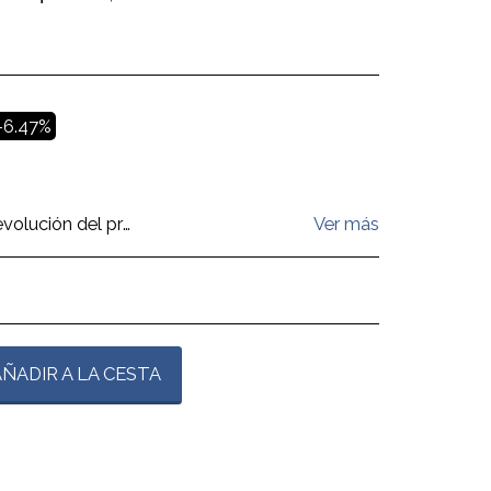
-6.47%
 (siempre que el producto haya sido entregado al cliente mediante mensajería); En caso de que se envíe por correo certificado, será devuelto por cuenta del cliente por correo certificado (c). Con el crédito, el cliente recibirá una copia del aviso de cancelación del cargo como se mencionó anteriormente (y no se le cobrará al cliente ningún cargo por cancelación).
Ver más
ÑADIR A LA CESTA