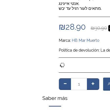
אנטי אייגינג.
מתאים לעור רגיל עד יבש.
₪
28.90
₪
30.90
Marca:
HB Mar Muerto
Política de devolución:
La devolución del producto se realizará coordinando la recogida del producto en el domicilio del cliente con cargo a la empresa
A
Saber más