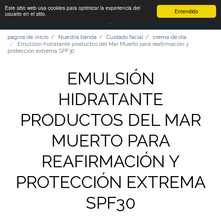
Este sitio web usa cookies para optimizar la experiencia del
Entendido
usuario en el sitio.
pagina de inicio
Nuestra tienda
Cuidado facial
crema de día
Emulsión hidratante productos del Mar Muerto para reafirmación y
protección extrema SPF30
EMULSIÓN
HIDRATANTE
PRODUCTOS DEL MAR
MUERTO PARA
REAFIRMACIÓN Y
PROTECCIÓN EXTREMA
SPF30