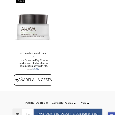
-3.24%
crema de día extrema
/
Love Extreme Day Cream,
productos del Mar Muerto,
para reafirmar y nutrir la
₪
299
piel del rostro.
₪
309
AÑADIR A LA CESTA
Pagina De Inicio
Cuidado Facial
Más
INSCRIPCIÓN PARA LA PROMOCIÓN.