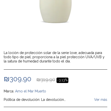
La loción de protección solar de la serie love, adecuada para
todo tipo de piel, proporciona a la piel protección UVA/UVB y
la satura de humedad durante todo el día.
₪
309.90
₪
319.90
-3.13%
Marca:
Amo el Mar Muerto
Política de devolución:
La devolución del producto se realizará coordinando la recogida del producto en el domicilio del cliente con cargo a la empresa (siempre que el producto haya sido entregado al cliente mediante mensajería); En caso de que se envíe por correo certificado, será devuelto por cuenta del cliente por correo certificado (c). Con el crédito, el cliente recibirá una copia del aviso de cancelación del cargo como se mencionó anteriormente (y no se le cobrará al cliente ningún cargo por cancelación).
Ver más