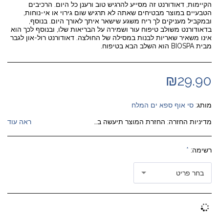
הקיימות, דאודורנט זה מסייע להרגיש טוב ורענן כל היום. הרכיבים
הטבעיים במוצר מבטיחים שאתה לא תרגיש שום גירוי או אי-נוחות,
ובמקביל מעניקים לך ריח משגע שישאר איתך לאורך היום. בנוסף,
בדאודורנט משולב טיפוח עור ושמירה על הבריאות שלו, ובנוסף לכך הוא
אינו משאיר שאריות לבנות במסילה של החולצה. דאודורנט רול-און לגבר
מבית BIOSPA הוא השלב הבא בטיפוח.
₪
29.90
מותג:
סי אוף ספא ים המלח
מדיניות החזרה:
החזרת המוצר תיעשה בתיאום איסוף המוצר מבית הלקוח על חשבון החברה (ככל שהמוצר סופק ללקוח באמצעות משלוח שליח ); במקרה ונשלח בדואר רשום יוחזר על חשבון הלקוח בדואר רשום (ג). עם הזיכוי תימסר ללקוח עותק מהודעת ביטול החיוב כאמור (ולא יגבו מהלקוח דמי ביטול כלשהם).
ראה עוד
רשימה:
*
בחר פריט