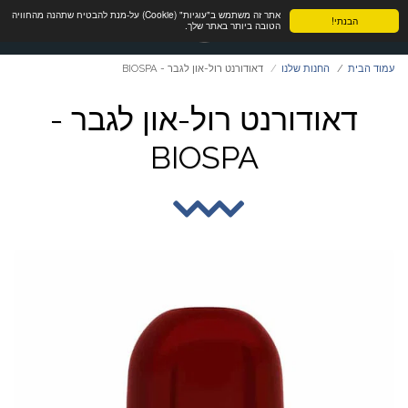
אתר זה משתמש ב"עוגיות" (Cookie) על-מנת להבטיח שתהנה מהחוויה
הבנתי!
הטובה ביותר באתר שלך.
עמוד הבית
החנות שלנו
דאודורנט רול-און לגבר - BIOSPA
דאודורנט רול-און לגבר -
BIOSPA