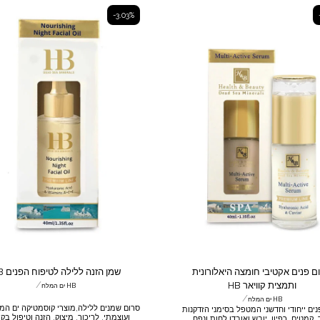
תמצית קלנדולה, שמן רוז היפ, תמצית זרעי
אפקט של הבהרה ומטפל בכתמים. ויט
ערמונית הסוסים וויטמין E להרגעה, החלקה ואיזון
B5:להגברת הלחות והגמישות. הסרום מ
-3.03%
אדמומיות העור.
בתמציות שמן גזר, שמן זית, שמן נר הלילה,
היפ, חומצות שו
פעילים מים המלח. השילוב המיוחד בין 
המרכיבים נותן לעור מעטפת לחות, גמישו
קורן. מומלץ: לכל אישה מעל גיל 25, לכל סוגי העור.
ם פנים אקטיבי חומצה היאלורונית
שמן הזנה ללילה לטיפוח הפנים HB
/
ותמצית קוויאר HB
HB ים המלח
/
HB ים המלח
סרום שמנים ללילה,מוצרי קוסמטיקה ים המל
רום פנים ייחודי וחדשני המטפל בסימני הזדקנות
ועוצמתי, לריכוך, מיצוק, הזנה וטיפול בק
, קמטים, רפיון, יובש ואובדן לחות ונפח.