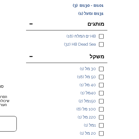
(3)
₪
130
-
₪
101
131
₪
ומעל
(1)
מותגים
HB ים המלח
(18)
(32)
HB Dead Sea
משקל
30 מל
(1)
50 מל
(18)
40 מל
(1)
סרו
40מל
(1)
150מל
(2)
שיכולת
העור 
100 מל
(6)
ההזנה.
ומניע
220 מל
(1)
וייחודי
לטווח
1מל
(1)
והאיפו
מיידית 
20 מל
(1)
בקולגן
כמשי. מ