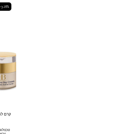
-3.28%
קרם לחו
טכנולוג
יובש