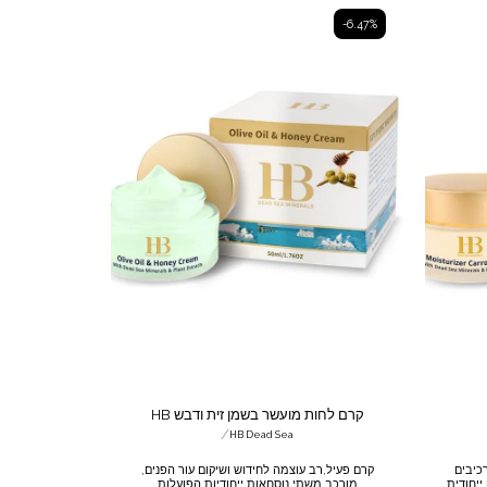
ואלסטין שהם חומרי המילוי הטבעיים של העור
המעניקים לו את מרקמו החלק והמוצק. הקרם
-6.47%
מועשר במינרלים מים המלח, תמצית קוויאר,
תמצית פנינים, אלוורה, שמן זית, קמומיל, חמאת
שיאה, שמן אבוקדו ותמצית רימונים.בשימוש קבוע
תורגש הטבה משמעותית במרקם העור שהופך
להיות מוצק, מוזן, גמיש וזוהר. טוב לכל סוגי העור.
קרם לחות מועשר בשמן זית ודבש HB
/
HB Dead Sea
 רכיבים
קרם פעיל,רב עוצמה לחידוש ושיקום עור הפנים,
ייחודית
מורכב משתי נוסחאות ייחודיות הפועלות