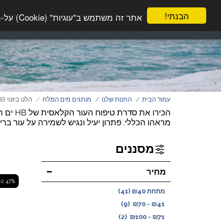
הבנתי!
אתר זה משתמש ב"עוגיות" (Cookie) על-מנת להבטיח שתהנה מהחוויה הטובה ביותר באתר שלך.
עמוד הבית
טיפוח הפנים
טיפוח 
עמוד הבית
החנות שלנו
מותגים מים המלח
הלט ביוטי HB
הכירו 
מראהו הכללי. פתרון יעיל ונגיש לשמירה על עור בריא 
מסננים
מחיר
-2.47%
מתחת
40
₪
(41)
(9)
₪
70
-
₪
41
(2)
₪
100
-
₪
71