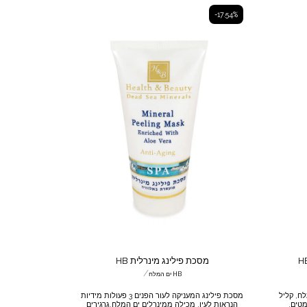
מין
ועשר
-17.54%
 שמן רוז
מן חיוניות אומגה 3&6 ומינרלים
עושר
ת ומראה
מסכת פילינג מינרלית HB
/
HB ים המלח
ח, קליל
מסכת פילינג המעניקה לעור הפנים 3 פעולות מידיות
מטים.
הנראות לעין. מכילה ממינרלים ים המלח,גרגירים