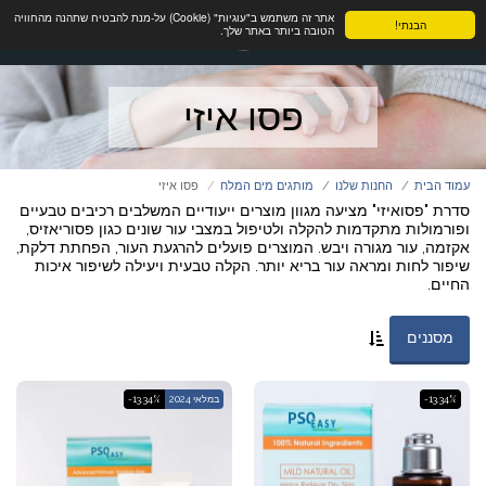
אתר זה משתמש ב"עוגיות" (Cookie) על-מנת להבטיח שתהנה מהחוויה
הבנתי!
הטובה ביותר באתר שלך.
פסו איזי
עמוד הבית
החנות שלנו
מותגים מים המלח
פסו איזי
סדרת "פסואיזי" מציעה מגוון מוצרים ייעודיים המשלבים רכיבים טבעיים
ופורמולות מתקדמות להקלה ולטיפול במצבי עור שונים כגון פסוריאזיס,
אקזמה, עור מגורה ויבש. המוצרים פועלים להרגעת העור, הפחתת דלקת,
שיפור לחות ומראה עור בריא יותר. הקלה טבעית ויעילה לשיפור איכות
החיים.
מסננים
-13.34%
במלאי 2024
-13.34%