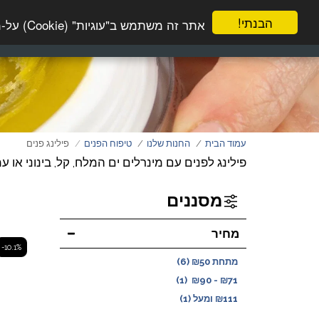
הבנתי!
אתר זה משתמש ב"עוגיות" (Cookie) על-מנת להבטיח שתהנה מהחוויה הטובה ביותר באתר שלך.
עמוד הבית
טיפוח הפנים
טיפוח 
עמוד הבית
החנות שלנו
טיפוח הפנים
פילינג פנים
פילינג לפנים עם מינרלים ים המלח, קל, בינוני או 
מסננים
מחיר
-10.1%
מתחת
50
₪
(6)
(1)
₪
90
-
₪
71
111
₪
ומעל
(1)