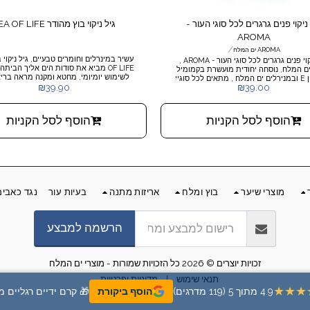
ניקוי פנים גרגרים לכל סוגי העור -
גיל ניקוי בוץ מהודר SEA OF LIFE
AROMA
/
AROMA ים המלח
ג'ל ניקוי פנים גרגרים לכל סוגי העור - AROMA ,
OF LIFE מביא את סודות הים אליך הבית
מוצרי ים המלח, נוסחה יחודית מועשרת בקמומיל
לשימוש יומיומי, מחטא ומקנה מראה בריא
ובויטמין E ובמנירלים ים המלח , מתאים לכל סוגיי
לעור.
₪
39.90
₪
39.00
העור.
הוסף לסל הקניות
הוסף לסל הקניות
מוצרי שיער
בוץ ומלח
אריזות מתנה
בעיות עור
נגד כאבים
הרשמה למבצע
זכויות יוצרים © 2026 כל הזכויות שמורות -
מוצרי ים המלח
תנאי שימוש
|
מדיניות ופרטיות
★★★
4.9 מתוך 5 (119 מדרגים)
הוסף ביקורת
🎁 קרם ידיים רגליים 