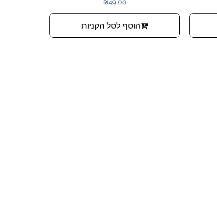
מכיל קמומיל, תמציות שיבולת שועל וזרעי משמש
₪
49.00
כתושים.
הוסף לסל הקניות