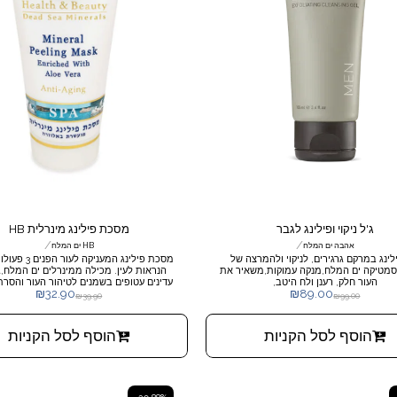
ג'ל ניקוי ופילינג לגבר
מסכת פילינג מינרלית HB
/
/
אהבה ים המלח
HB ים המלח
לינג במרקם גרגירים, לניקוי ולהמרצה של
מסכת פילינג המעניקה 
העור, קוסמטיקה ים המלח,מנקה עמוקות,משאיר את
הנראות לעין. מכילה ממינרלים ים ה
העור חלק, רענן ולח היטב,
עדינים עטופים בשמנים לטיהור העור והסר
₪
32.90
₪
89.00
המתים. מרככת, מזינה ומקנה זוהר. המסכ
₪
39.90
₪
99.00
שאריות לכלוך, מחליקה ומעדנת את העור.
על גרגירי משמש, תמציות צמחים, שמן זית,
הלילה, 
הוסף לסל הקניות
הוסף לסל הקניות
קמומיל ומינרלים פעילים מים המלח. מומל
סוגי העור, לניקוי יסודי, להענקת זוהר ולשי
העור.