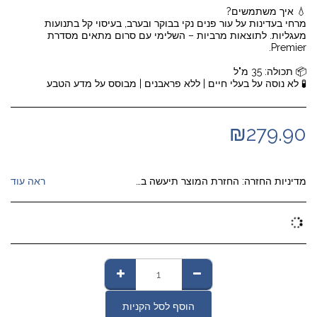
מרחי בעדינות על עור פנים נקי בבוקר ובערב, בעיסוי קל בתנועות
מעגליות. לתוצאות מרביות – השלימי עם סרום מתאים מסדרת
🧪 לא נוסה על בעלי חיים | ללא פראבנים | מבוסס על מדע הטבע
₪
279.90
מדיניות החזרה:
החזרת המוצר תיעשה בתיאום איסוף המוצר מבית הלקוח על חשבון החברה (ככל שהמוצר סופק ללקוח באמצעות משלוח שליח ); במקרה ונשלח בדואר רשום יוחזר על חשבון הלקוח בדואר רשום (ג). עם הזיכוי תימסר ללקוח עותק מהודעת ביטול החיוב כאמור (ולא יגבו מהלקוח דמי ביטול כלשהם).
ראה עוד
הוסף לסל הקניות