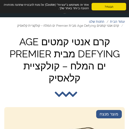
אתר זה משתמש ב"עוגיות" (Cookie) על-מנת להבטיח שתהנה מהחוויה
הבנתי!
הטובה ביותר באתר שלך.
עמוד הבית
החנות שלנו
קרם אנטי קמטים Age Defying מבית Premier ים המלח – קולקציית קלאסיק
קרם אנטי קמטים AGE
DEFYING מבית PREMIER
ים המלח – קולקציית
קלאסיק
מוצר מנצח