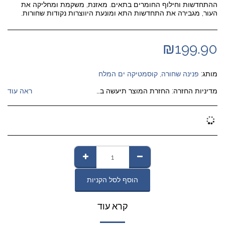
ההתחדשות וחילוף החומרים בתאים. מאזנת, משקמת ומחליקה את
העור, מגבירה את התחדשות התא ומונעת היווצרות נקודות שחורות.
₪
199.90
מותג:
פנינה שחורה, קוסמטיקה ים המלח
מדיניות החזרה:
החזרת המוצר תיעשה בתיאום איסוף המוצר מבית הלקוח על חשבון החברה (ככל שהמוצר סופק ללקוח באמצעות משלוח שליח ); במקרה ונשלח בדואר רשום יוחזר על חשבון הלקוח בדואר רשום (ג). עם הזיכוי תימסר ללקוח עותק מהודעת ביטול החיוב כאמור (ולא יגבו מהלקוח דמי ביטול כלשהם).
ראה עוד
הוסף לסל הקניות
קרא עוד