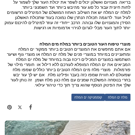
בריאה. מגנזיום ואשלגן יכולים לשפר את יכולת העור שלך לשמור על
לחות חיונית עבור כל סוג עור מהיבש ביותר ועד השמנוני ביותר.
למלח ים המלח יש את השילוב האחוז המושלם של המינרלים הרשומים
לעיל ועוד. לדוגמה תכולת הנתרן שלו נמוכה בעוד שתכולת האשלגן
הסידן והמגנזיום שלו גבוהה. הרכב ייחודי זה עוזר למינרלים להיכנס עמוק
יותר לתוך העור מבלי לגרום לגירוי אדמומיות או רגישות.
מוצרי טיפוח העור הטובים ביותר במלח מים המלח
אם אתם מחפשים את המוצרים הטובים ביותר ממקור ים המלח
ומתעניינים במיוחד במוצרי פנים של מלח ים המלח או מוצרי גוף ושיער
השתמשו במוצרים המכילים ריכוז גבוה במיוחד של מלח ים המלח
המביאים את ים המלח המופלא לעורכם ללא דילול או חומרי מילוי של
פורמולות. מוצרי מלח מים המלח הטובים ביותר כוללים שמפו מלח
שמעולם לא חווית שמפו כזה בעבר ופילינג מלח. אם יש לך עור יבש
בחרי בנוסחה המשלבת שמנים עם מלח כגון מלח ושמן. זה נותן לעור
שלך את הפינוק הנוסף שהוא צריך תוך כדי טיהור עילאי.
מלח ים המלח
קוסמטיקה ים המלח