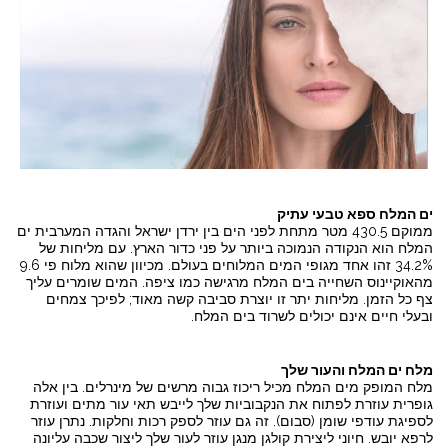
ים המלח ספא טבעי עתיק
ממוקם 430.5 מטר מתחת לפני הים בין ירדן ישראל והגדה המערבית ים
המלח הוא הנקודה הנמוכה ביותר על פני כדור הארץ. עם מליחות של
34.2% זהו אחד מגופי המים המלוחים בעולם. מכיוון שהוא מלוח פי 9.6
מהאוקיינוס השחייה בים המלח מרגישה כמו ציפה. המים שומרים עליך
צף כל הזמן. מליחות יתר זו יוצרת סביבה קשה מאוד; לפיכך צמחים
ובעלי חיים אינם יכולים לשרוד בים המלח.
מלח ים המלח והעור שלך
מלח המופק מים המלח מכיל ריכוז גבוה מרשים של מינרלים. בין אלה
גופרית עוזרת לפתוח את הנקבוביות שלך לייבש תאי עור מתים ועוזרת
לספיגת עודפי שומן (סבום). זה גם עוזר לספק רכות וחלקות. נתרן עוזר
לרפא יובש. חיוני ליצירת קולגן מנגן עוזר לעור שלך ליצור שכבה עליונה