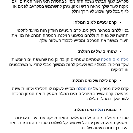
סקראב לגוף הבלתי נשכח הזה מסייע בהסרת תאי העור המתים, וגם
מקנה לעור שלך מראה חדש ומזון. ניתן להשתמש בסקראב לפנים או
לגוף בכל סוף שבוע לעור רך וחלק.
קרם עיניים למים המלח:
בנוי ללחם במראה תיקונים, קרם העיניים העדין הזה מיועד להקטין
תחושה של נפיחות וללחם בסימני הזיקנה. הנוסחה המחטאה מזן את
העור, משפר את המרקם ומסייע לכבוד השלווה שלך.
שפתיים של ים המלח:
מלח מים המלח
שפתיים שפתיים הן בדיוק מה שהשפתיים היובשות
שלך צריכות. לבטל יובש ולעניק לחות ממושך מבלי להרגיש משמנמנים
או דביקים.
קרם לילה של מים המלח:
קרם לילה ממריץ של
ים המלח
מסייע לשקם לו תכליתי ולחווית שינה
מרפאת. קרם עשיר במינרלים מים המלח מספקות את המזון ההכרחי
לעור שלך במהלך הלילה.
סבונית
מלח
מים המלח:
סבונית ממלח מים המלח הנפלאה הזאת מניקה את העור בעדינות
ומספקת מגע מרענן עם כל שימוש. קל לשלוט בסבונית הזו ומותיר את
העור רך תחת מעטה של זנב.