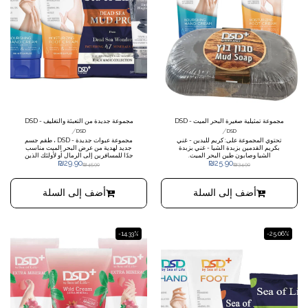
مجموعة تمثيلية صغيرة البحر الميت - DSD
مجموعة جديدة من التعبئة والتغليف - DSD
/
/
DSD
DSD
تحتوي المجموعة على: كريم لليدين - غني
مجموعة عبوات جديدة - DSD ، طقم جسم
بكريم القدمين بزبدة الشيا - غني بزبدة
جديد لهدية من عرض البحر الميت مناسب
الشيا وصابون طين البحر الميت.
جدًا للمسافرين إلى الرمال أو لأولئك الذين
₪
29.90
₪
25.90
يرغبون في تقديم هدية من البحر الميت
₪
45.90
₪
34.90
أضف إلى السلة
أضف إلى السلة
-14.33%
-25.06%