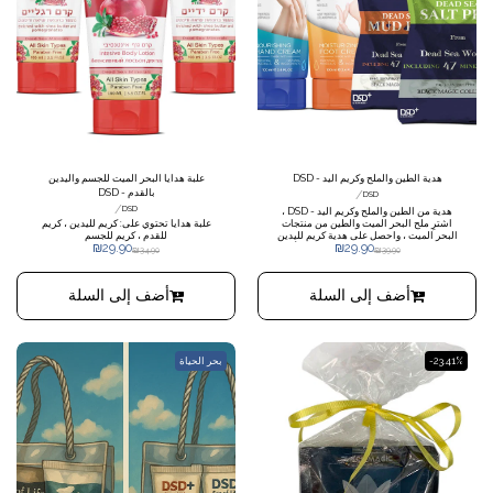
هدية الطين والملح وكريم اليد - DSD
علبة هدايا البحر الميت للجسم واليدين
/
بالقدم - DSD
DSD
/
DSD
هدية من الطين والملح وكريم اليد - DSD ،
اشترِ ملح البحر الميت والطين من منتجات
علبة هدايا تحتوي على: كريم لليدين ، كريم
البحر الميت ، واحصل على هدية كريم لليدين
للقدم ، كريم للجسم
₪
29.90
₪
29.90
والقدمين ، واطلب 5 مجموعات على الأقل
₪
34.90
₪
39.90
لهذا السعر.
أضف إلى السلة
أضف إلى السلة
-23.41%
بحر الحياة