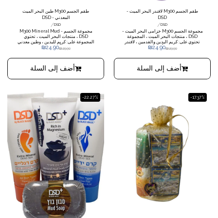
طقم الجسم M300 لافندر البحر الميت -
طقم الجسم M300 طين البحر الميت
DSD
المعدني - DSD
/
/
DSD
DSD
مجموعة الجسم M300 خزامى البحر الميت -
مجموعة الجسم M300 Mineral Mud -
DSD ، منتجات البحر الميت ، المجموعة
DSD ، منتجات البحر الميت ، تحتوي
تحتوي على: كريم اليدين والقدمين ، لافندر
المجموعة على: كريم لليدين ، وطين معدني
₪
24.90
₪
24.90
البحر الميت. معبأة في السيلوفان.
للجسم. معبأة في السيلوفان.
₪
29.90
₪
29.90
أضف إلى السلة
أضف إلى السلة
-22.27%
-17.37%