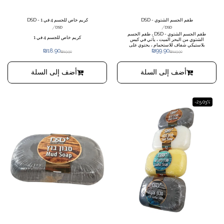
طقم الجسم الشتوي - DSD
كريم خاص للجسم 4 في 1 - DSD
/
/
DSD
DSD
طقم الجسم الشتوي - DSD ، طقم الجسم
كريم خاص للجسم 4 في 1
الشتوي من البحر الميت ، يأتي في كيس
بلاستيكي شفاف للاستحمام ، يحتوي على
₪
18.90
₪
99.90
علاج لبشرة جسمك: زيت تدليك الجسم زبدة
₪
19.90
₪
119.90
اليد كريم القدم الملح حمام طين البحر
الميت
أضف إلى السلة
أضف إلى السلة
-25.03%