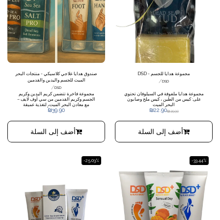
مجموعة هدايا للجسم - DSD
صندوق هدايا علاجي كلاسيكي - منتجات البحر
/
الميت للجسم واليدين والقدمين
DSD
/
DSD
مجموعة هدايا ملفوفة في السيلوفان تحتوي
مجموعة فاخرة تتضمن كريم اليدين وكريم
على: كيس من الطين ، كيس ملح وصابون
الجسم وكريم القدمين من سي أوف لايف –
البحر الميت
مع معادن البحر الميت، لتغذية عميقة
₪
39.90
₪
22.90
وترطيب ونعومة للبشرة. وتأتي المجموعة في
₪
29.90
حقيبة حمل شفافة وعالية الجودة، وهي
مناسبة بشكل خاص كهدية مفيدة ومثيرة
للإعجاب. بالإضافة إلى ذلك، تتضمن الحزمة
أضف إلى السلة
أضف إلى السلة
أقنعة الطين العلاجية والملح من سلسلة
MUD PRO وSEA PRO للعناية المثالية.
محتويات العبوة: كريم مهدئ لليدين، كريم
مغذي للجسم، كريم غني بالرطوبة للقدمين،
طين البحر الميت، ملح البحر الميت
-25.03%
-33.44%