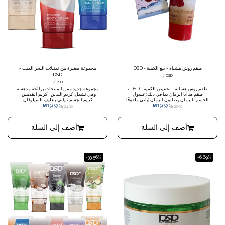
طقم روش هشناه - بيع الكمية - DSD
مجموعة صغيرة من تمثيلات البحر الميت -
DSD
/
DSD
/
DSD
طقم روش هشانة - تخفيض الكمية - DSD ،
مجموعة جديدة من المنتجات برائحة مدهشة
طقم هدايا الرمان بما في ذلك: غسول
وهي تشمل: كريم اليدين ، كريم القدمين ،
الجسم بالرمان وصابون الرمان (يأتي ملفوفًا
كريم الجسم ، يأتي بتغليف السيلوفان
₪
19.90
₪
19.90
في السيلوفان)
₪
24.90
₪
26.90
أضف إلى السلة
أضف إلى السلة
-33.56%
-6.69%