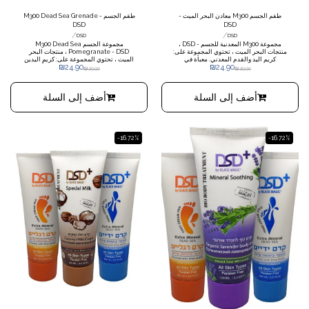
طقم الجسم M300 معادن البحر الميت -
طقم الجسم M300 Dead Sea Grenade -
DSD
DSD
/
/
DSD
DSD
مجموعة M300 المعدنية للجسم - DSD ،
مجموعة الجسم M300 Dead Sea
منتجات البحر الميت ، تحتوي المجموعة على:
Pomegranate - DSD ، منتجات البحر
كريم اليد والقدم المعدني. معبأة في
الميت ، تحتوي المجموعة على: كريم اليدين
₪
24.90
₪
24.90
السيلوفان.
والقدمين برمان البحر الميت. معبأة في
₪
29.90
₪
29.90
السيلوفان.
أضف إلى السلة
أضف إلى السلة
-16.72%
-16.72%