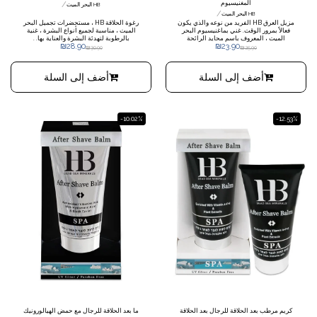
المغنيسيوم
/
HB البحر الميت
/
HB البحر الميت
مزيل العرق HB الفريد من نوعه والذي يكون
رغوة الحلاقة HB ، مستحضرات تجميل البحر
فعالاً بمرور الوقت. غني بماغنيسيوم البحر
الميت ، مناسبة لجميع أنواع البشرة ، غنية
الميت ، المعروف باسم محايد الرائحة
بالرطوبة لتهدئة البشرة والعناية بها. .
₪
28.90
₪
23.90
الطبيعي ولطيف على الجلد ، مما يساعد على
₪
30.90
₪
25.90
تقليل العرق والتحكم في رائحة الجسم. غني
أيضًا بالبابونج والصبار لتهدئة البشرة ،
ويعطي شعورًا رائعًا بالانتعاش لمدة تصل إلى
أضف إلى السلة
أضف إلى السلة
72 ساعة.
-10.02%
-12.53%
كريم مرطب بعد الحلاقة للرجال بعد الحلاقة
ما بعد الحلاقة للرجال مع حمض الهيالورونيك