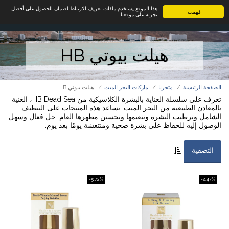
هذا الموقع يستخدم ملفات تعريف الارتباط لضمان الحصول على أفضل
فهمت!
تجربة على موقعنا
هيلت بيوتي HB
الصفحة الرئيسية
متجرنا
ماركات البحر الميت
هيلت بيوتي HB
تعرف على سلسلة العناية بالبشرة الكلاسيكية من HB Dead Sea، الغنية
بالمعادن الطبيعية من البحر الميت. تساعد هذه المنتجات على التنظيف
الشامل وترطيب البشرة وتنعيمها وتحسين مظهرها العام. حل فعال وسهل
الوصول إليه للحفاظ على بشرة صحية ومنتعشة يومًا بعد يوم.
التصفية
-5.72%
-2.47%